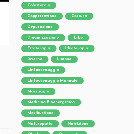
Colesterolo
Coppettazione
Cottura
Depurazione
Dinamizzazione
Erbe
Fitoterapia
Idroterapia
Inverno
Limone
Linfodrenaggio
Linfodrenaggio Manuale
Massaggio
Medicina Bioenergetica
Moxibustione
Naturopatia
Nutrizione