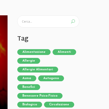
Tag
Alimentazione
Alimenti
Allergie
Allergie Alimentari
Asma
Autogeno
Benefici
Benessere Psico-Fisico
Biologico
Circolazione