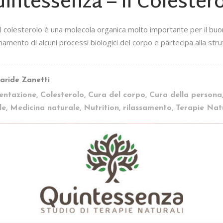
intessenza – Il Colester
Il colesterolo è una molecola organica molto importante per il buo
namento di alcuni processi biologici del corpo e partecipa alla stru
aride Zanetti
entazione
,
Colesterolo
,
Cura del corpo
,
Cura della persona
le
,
Medicina naturale
,
Nutrition
,
rilassamento
,
Terapie Natu