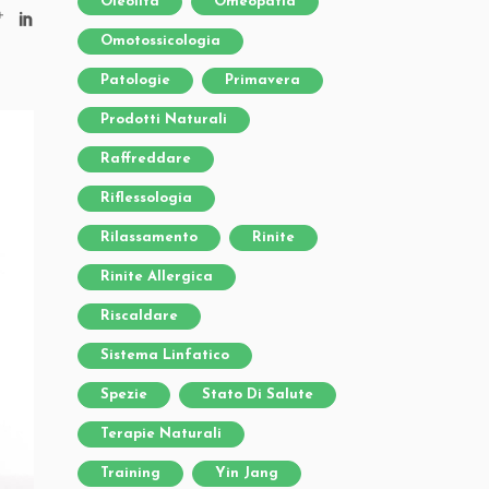
Oleolita
Omeopatia
Omotossicologia
Patologie
Primavera
Prodotti Naturali
Raffreddare
Riflessologia
Rilassamento
Rinite
Rinite Allergica
Riscaldare
Sistema Linfatico
Spezie
Stato Di Salute
Terapie Naturali
Training
Yin Jang