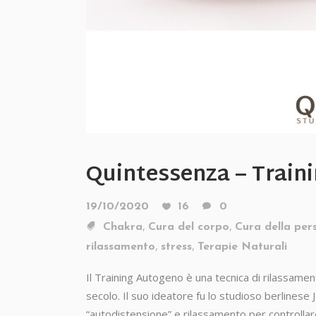
Quintessenza – Train
19/10/2020
16
0
,
,
Chakra
Cura del corpo
Cura della per
,
,
rilassamento
stress
Terapie Naturali
Il Training Autogeno è una tecnica di rilassament
secolo. Il suo ideatore fu lo studioso berlines
“autodistensione” e rilassamento per controllare 