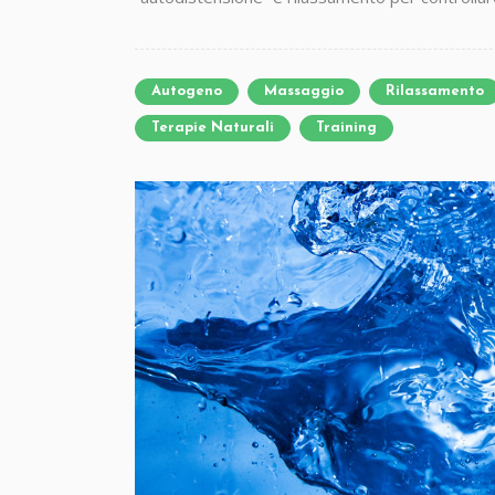
Autogeno
Massaggio
Rilassamento
Terapie Naturali
Training