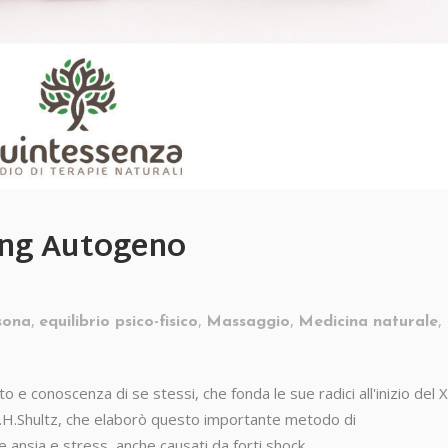
ing Autogeno
,
,
,
,
sona
equilibrio psico-fisico
Massaggio
Medicina naturale
o e conoscenza di se stessi, che fonda le sue radici all'inizio del 
e J.H.Shultz, che elaborò questo importante metodo di
ansia e stress, anche causati da forti shock....