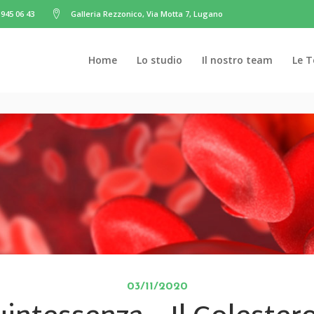
945 06 43
Galleria Rezzonico, Via Motta 7, Lugano
Home
Lo studio
Il nostro team
Le T
03/11/2020