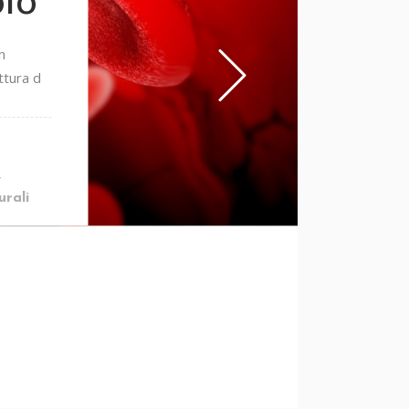
olo
n
ttura d
,
rali