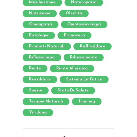
Moxibustione
Naturopatia
Nutrizione
Oleolita
Omeopatia
Omotossicologia
Patologie
Primavera
Prodotti Naturali
Raffreddare
Riflessologia
Rilassamento
Rinite
Rinite Allergica
Riscaldare
Sistema Linfatico
Spezie
Stato Di Salute
Terapie Naturali
Training
Yin Jang