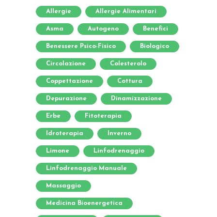
Allergie
Allergie Alimentari
Asma
Autogeno
Benefici
Benessere Psico-Fisico
Biologico
Circolazione
Colesterolo
Coppettazione
Cottura
Depurazione
Dinamizzazione
Erbe
Fitoterapia
Idroterapia
Inverno
Limone
Linfodrenaggio
Linfodrenaggio Manuale
Massaggio
Medicina Bioenergetica