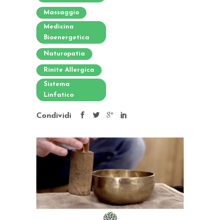
Massaggio
Medicina
Bioenergetica
Naturopatia
Rinite Allergica
Sistema
Linfatico
Condividi