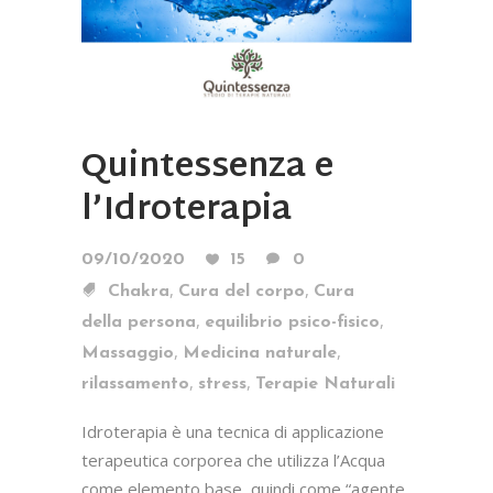
Quintessenza e
l’Idroterapia
09/10/2020
15
0
,
,
Chakra
Cura del corpo
Cura
,
,
della persona
equilibrio psico-fisico
,
,
Massaggio
Medicina naturale
,
,
rilassamento
stress
Terapie Naturali
Idroterapia è una tecnica di applicazione
terapeutica corporea che utilizza l’Acqua
come elemento base, quindi come “agente