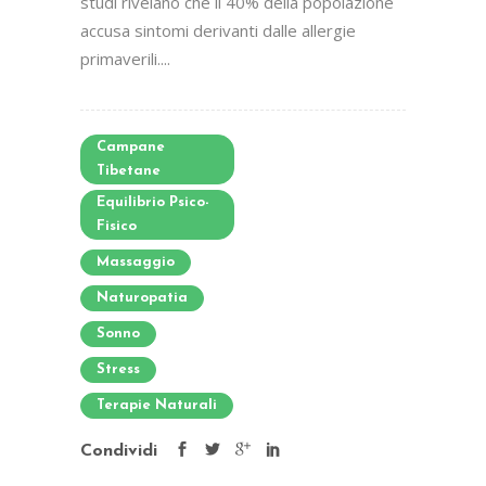
studi rivelano che il 40% della popolazione
accusa sintomi derivanti dalle allergie
primaverili....
Campane
Tibetane
Equilibrio Psico-
Fisico
Massaggio
Naturopatia
Sonno
Stress
Terapie Naturali
Condividi