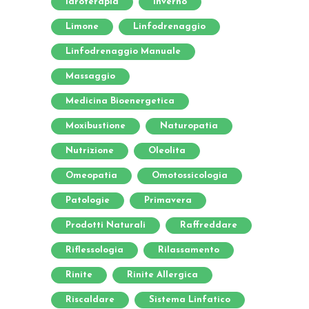
Idroterapia
Inverno
Limone
Linfodrenaggio
Linfodrenaggio Manuale
Massaggio
Medicina Bioenergetica
Moxibustione
Naturopatia
Nutrizione
Oleolita
Omeopatia
Omotossicologia
Patologie
Primavera
Prodotti Naturali
Raffreddare
Riflessologia
Rilassamento
Rinite
Rinite Allergica
Riscaldare
Sistema Linfatico