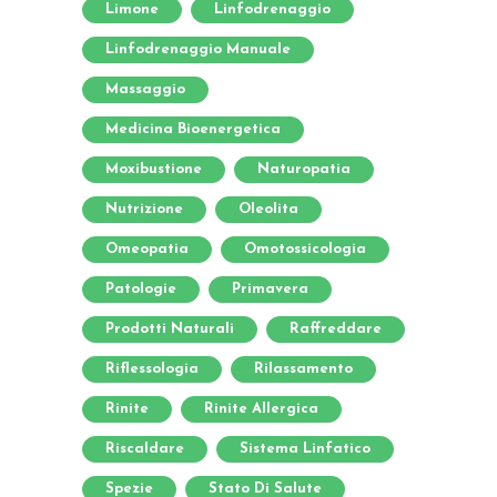
Limone
Linfodrenaggio
Linfodrenaggio Manuale
Massaggio
Medicina Bioenergetica
Moxibustione
Naturopatia
Nutrizione
Oleolita
Omeopatia
Omotossicologia
Patologie
Primavera
Prodotti Naturali
Raffreddare
Riflessologia
Rilassamento
Rinite
Rinite Allergica
Riscaldare
Sistema Linfatico
Spezie
Stato Di Salute