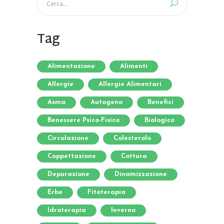
Tag
Alimentazione
Alimenti
Allergie
Allergie Alimentari
Asma
Autogeno
Benefici
Benessere Psico-Fisico
Biologico
Circolazione
Colesterolo
Coppettazione
Cottura
Depurazione
Dinamizzazione
Erbe
Fitoterapia
Idroterapia
Inverno