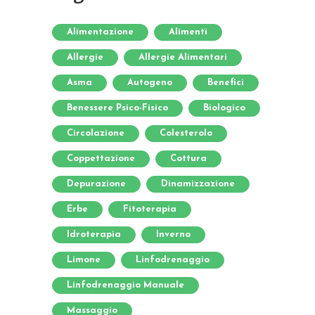
Alimentazione
Alimenti
Allergie
Allergie Alimentari
Asma
Autogeno
Benefici
Benessere Psico-Fisico
Biologico
Circolazione
Colesterolo
Coppettazione
Cottura
Depurazione
Dinamizzazione
Erbe
Fitoterapia
Idroterapia
Inverno
Limone
Linfodrenaggio
Linfodrenaggio Manuale
Massaggio