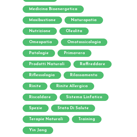
Medicina Bioenergetica
Moxibustione
Naturopatia
Nutrizione
Oleolita
Omeopatia
Omotossicologia
Patologie
Primavera
Prodotti Naturali
Raffreddare
Riflessologia
Rilassamento
Rinite
Rinite Allergica
Riscaldare
Sistema Linfatico
Spezie
Stato Di Salute
Terapie Naturali
Training
Yin Jang