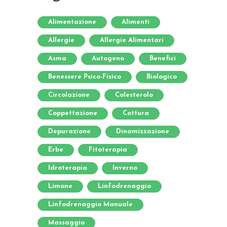
Alimentazione
Alimenti
Allergie
Allergie Alimentari
Asma
Autogeno
Benefici
Benessere Psico-Fisico
Biologico
Circolazione
Colesterolo
Coppettazione
Cottura
Depurazione
Dinamizzazione
Erbe
Fitoterapia
Idroterapia
Inverno
Limone
Linfodrenaggio
Linfodrenaggio Manuale
Massaggio