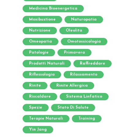
Medicina Bioenergetica
Moxibustione
Naturopatia
Nutrizione
Oleolita
Omeopatia
Omotossicologia
Patologie
Primavera
Prodotti Naturali
Raffreddare
Riflessologia
Rilassamento
Rinite
Rinite Allergica
Riscaldare
Sistema Linfatico
Spezie
Stato Di Salute
Terapie Naturali
Training
Yin Jang